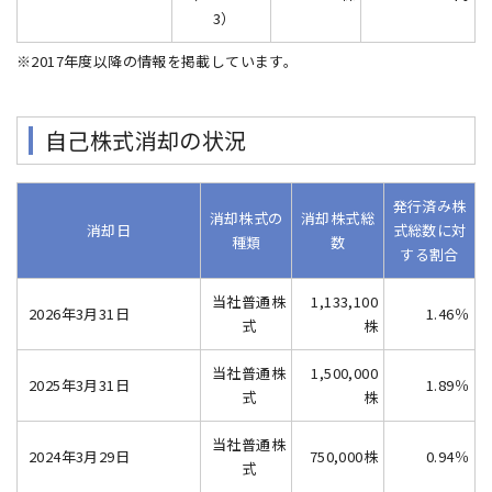
3）
※2017年度以降の情報を掲載しています。
自己株式消却の状況
発行済み株
消却株式の
消却株式総
消却日
式総数に対
種類
数
する割合
当社普通株
1,133,100
2026年3月31日
1.46％
式
株
当社普通株
1,500,000
2025年3月31日
1.89％
式
株
当社普通株
2024年3月29日
750,000株
0.94％
式